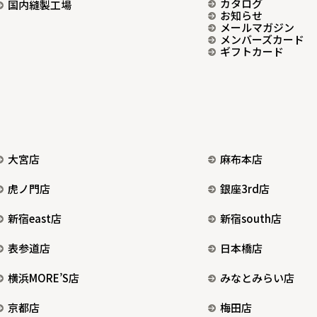
カタログ
国内縫製工場
お知らせ
メールマガジン
メンバーズカード
ギフトカード
大宮店
麻布本店
虎ノ門店
銀座3rd店
新宿east店
新宿south店
表参道店
日本橋店
横浜MORE’S店
みなとみらい店
京都店
梅田店