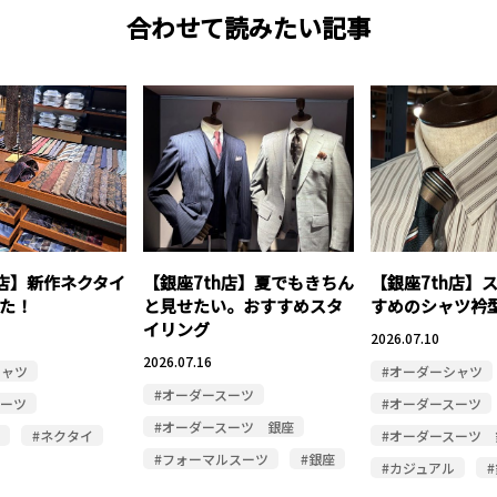
合わせて読みたい記事
h店】新作ネクタイ
【銀座7th店】夏でもきちん
【銀座7th店】
た！
と見せたい。おすすめスタ
すめのシャツ衿
イリング
2026.07.10
2026.07.16
シャツ
#オーダーシャツ
#オーダースーツ
スーツ
#オーダースーツ
#オーダースーツ 銀座
#ネクタイ
#オーダースーツ 
#フォーマルスーツ
#銀座
#カジュアル