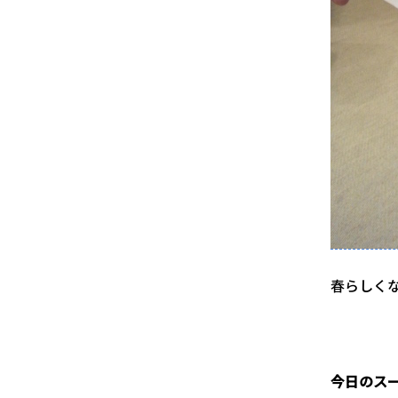
春らしく
１
今日のス