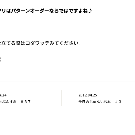
ワリはパターンオーダーならではですよね♪
仕立てる際はコダワッテみてください。
君
4.24
2012.04.25
せぶんす君 ＃３７
今日のじゅんいち君 ＃３