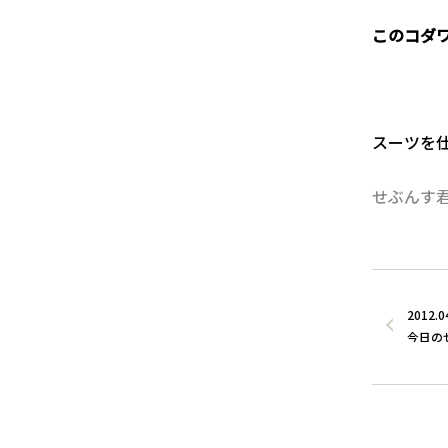
このコダ
１
スーツを
せぶんす
2012.0
今日の