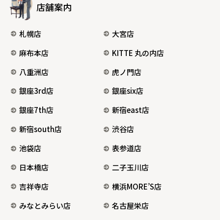
店舗案内
札幌店
大宮店
麻布本店
KITTE 丸の内店
八重洲店
虎ノ門店
銀座3rd店
銀座six店
銀座7th店
新宿east店
新宿south店
渋谷店
池袋店
表参道店
日本橋店
二子玉川店
吉祥寺店
横浜MORE’S店
みなとみらい店
名古屋栄店