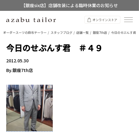
【銀座six店】店舗改装による臨時休業のお知らせ
【店舗限定】レディースオーダースーツ
オンラインストア
8/12~8/16 夏季休業のお知らせ
オーダースーツの麻布テーラー
スタッフブログ
店舗一覧
銀座7th店
今日のせぶんす君 
今日のせぶんす君 ＃４９
2012.05.30
By.銀座7th店