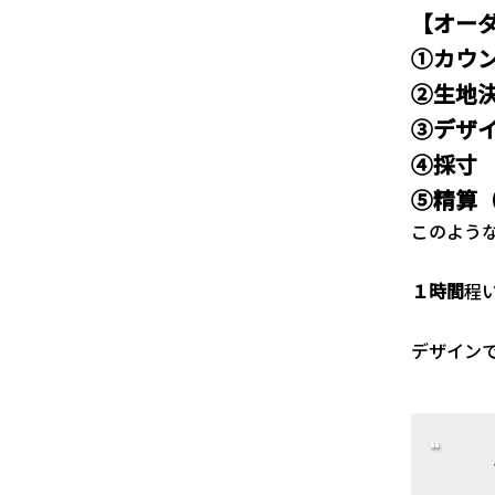
【オー
①カウ
②生地
③デザ
④採寸
⑤精算
このよう
１時間
程
デザイン