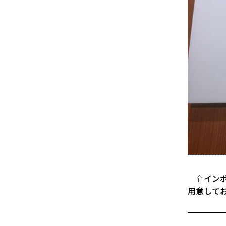
⇧インポ
用意して