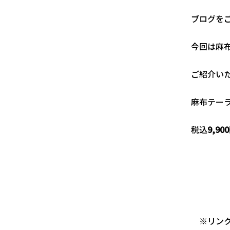
ブログを
今回は麻
ご紹介い
麻布テー
税込
9,90
※リンク