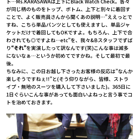
ト…Ms.KARASAWAは上下にBlack Watch Check。各々
が同じ柄のものをトップ、ボトム、上下と別々に着回す
ことで、よく販売員さんから聞くあの説明…”ええっとで
すね、こちら単品パンツとしても使えますし、単品ジャ
ケットだけで着回してもOKですよ。もちろん、上下で合
わされても◎ですよね…etc”を、我々&Bスタッフでずば
り
“それ”
を実演したって訳なんです(笑)こんな事は滅多
にないなぁ…というか初めてですかね。そして最初で最
後。
ちなみに、この日お越し下さったお客様の反応は”なんか
楽しそうですねぇ!!”と(そう仰りながら、皆様、ストラ
イプ・無地のスーツを購入して下さいました)。365日に
1日ぐらいこんな事があっても面白いよねっと言う事でコ
トを治めておきます。