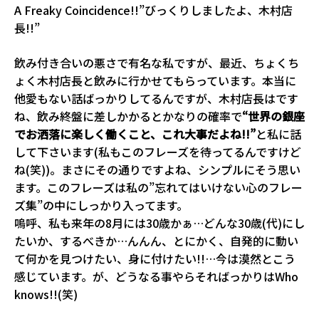
A Freaky Coincidence!!”びっくりしましたよ、木村店
長!!”
飲み付き合いの悪さで有名な私ですが、最近、ちょくち
ょく木村店長と飲みに行かせてもらっています。本当に
他愛もない話ばっかりしてるんですが、木村店長はです
ね、飲み終盤に差しかかるとかなりの確率で
“世界の銀座
でお洒落に楽しく働くこと、これ大事だよね!!”
と私に話
して下さいます(私もこのフレーズを待ってるんですけど
ね(笑))。まさにその通りですよね、シンプルにそう思い
ます。このフレーズは私の”忘れてはいけない心のフレー
ズ集”の中にしっかり入ってます。
嗚呼、私も来年の8月には30歳かぁ…どんな30歳(代)にし
たいか、するべきか…んんん、とにかく、自発的に動い
て何かを見つけたい、身に付けたい!!…今は漠然とこう
感じています。が、どうなる事やらそればっかりはWho
knows!!(笑)