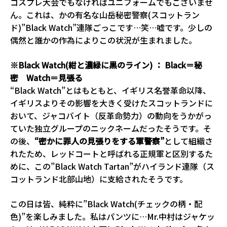
コスプレ大会でもなければユニフォームでもございませ
ん。これは、かの有名な山岳秘密警察(スコットラン
ド)”Black Watch”連隊ごっこです…笑…嘘です。少しの
偶然と誰かの作為によりこの状況が生まれました。
※Black Watch(紺と濃緑に黒のライン) ： Black＝秘
密 Watch＝見張る
“Black Watch”とはもともと、イギリス名誉革命以降、
イギリスよりその影響を大きく受けたスコットランドに
おいて、ジャコバイト（反革命勢力）の動向をうかがっ
ていた独立グループのニックネームだったそうです。そ
の後、
“密かに罪人の見張りをする軍警察”
として組織さ
れたため、レッドコートと呼ばれる正規軍と区別するた
めに、この”Black Watch Tartan”がハイランド連隊（ス
コットランド北部山地）に支給されたそうです。
この日は皆、純粋に”Black Watch(チェックの柄・配
色)”を楽しみました。私はパンツに…Mr.中村はジャケッ