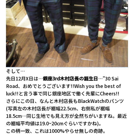
そして…
先日12月X日は…
銀座3rd木村店長の誕生日
…”30 Sai
Road、おめでとうございます!!Wish you the best of
luck!!と言う事で同じ銀座地区で働く先輩にCheers!!
さらにこの日、なんと木村店長もBlackWatchのパンツ
(写真左の木村店長が裾幅22.5cm、右側私が裾幅
18.5cm…同じ生地でも見え方が全然ちがいますね。最近
の裾幅平均値は19.0~20cmぐらいですかね)。
この柄一致、これは1000%やらせ無しの奇跡。