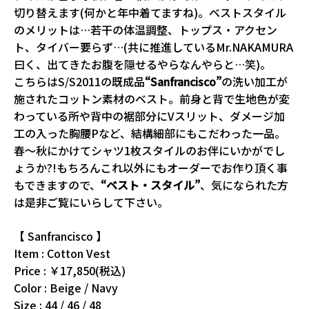
切り替えます(何かと年中着てますね)。ベストスタイル
のメリットは…若干の体温調整、トップス・アクセン
ト、タイバー要らず…(共に推進しているMr.NAKAMURA
曰く、出てきたお腹を隠せるやらなんやらと…笑)。
こちらはS/S2011の既成品
“Sanfrancisco”
の洗い加工が
施されたコットン素材のベスト。前身と背で生地色が変
わっている所や背中の裾部分にVスリット、ダメージ加
工の入った胸腰Pなど、結構細部にもこだわった一品。
春～秋にかけてシャツ1枚スタイルのお伴にいかがでし
ょうか?!もちろんこれ以外にもオーダーでお作り頂く事
もできますので、
“ベスト・スタイル”
、気になられた方
は是非ご覧にいらして下さい。
【 Sanfrancisco 】
Item : Cotton Vest
Price : ￥17,850(税込)
Color : Beige / Navy
Size : 44 / 46 / 48