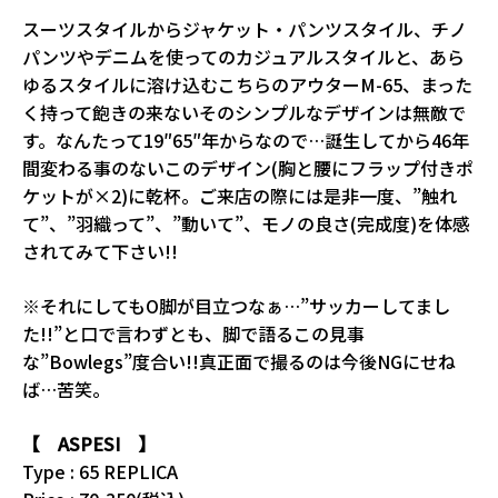
スーツスタイルからジャケット・パンツスタイル、チノ
パンツやデニムを使ってのカジュアルスタイルと、あら
ゆるスタイルに溶け込むこちらのアウターM-65、まった
く持って飽きの来ないそのシンプルなデザインは無敵で
す。なんたって19″65″年からなので…誕生してから46年
間変わる事のないこのデザイン(胸と腰にフラップ付きポ
ケットが×2)に乾杯。ご来店の際には是非一度、”触れ
て”、”羽織って”、”動いて”、モノの良さ(完成度)を体感
されてみて下さい!!
※それにしてもO脚が目立つなぁ…”サッカーしてまし
た!!”と口で言わずとも、脚で語るこの見事
な”Bowlegs”度合い!!真正面で撮るのは今後NGにせね
ば…苦笑。
【 ASPESI 】
Type : 65 REPLICA