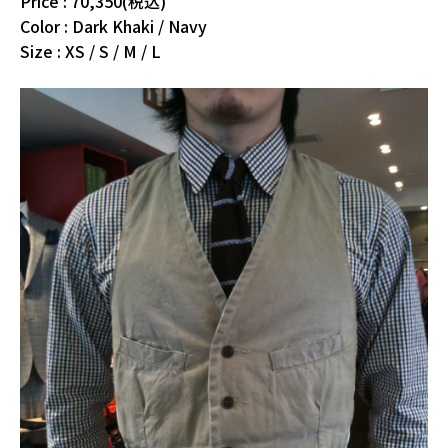
Price : 70,350(税込)
Color : Dark Khaki / Navy
Size : XS / S / M / L