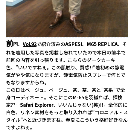
前
回、
Vol.92
で紹介済みの
ASPESI
、
M65 REPLICA
、そ
れを着用した写真を掲載し忘れていたので本日の前半で
前回の内容を引っ張ります。こちらのダークカーキ
色、”いいですねぇ。この肌触り、質感!!”着初めの静電
気がやや気になりますが、静電気防止スプレーで何とで
もなりますからね。
この日はベージュ、ベージュ、茶、茶、茶と”茶系”で全
身コーディネート。そこにこのM-65を羽織れば、探検
家??…
Safari Explorer
、いいんじゃない(笑)!!。全体的に
白色、リネン素材をもっと取り入れれば”コロニアル・ス
タイル”へと近づきますね。春夏にこういう格好好きなん
ですよねぇ。