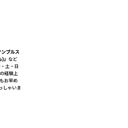
サンプルス
)」
など
金・土・日
の経験上
ともお早め
っしゃいま