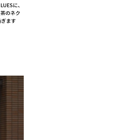
LUESに、
に茶のネク
過ぎます