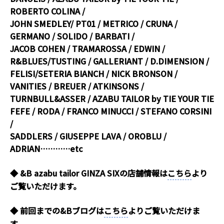
ROBERTO COLINA /
JOHN SMEDLEY/ PT01 / METRICO / CRUNA /
GERMANO / SOLIDO / BARBATI /
JACOB COHEN / TRAMAROSSA / EDWIN /
R&BLUES/TUSTING / GALLERIANT / D.DIMENSION /
FELISI/SETERIA BIANCH / NICK BRONSON /
VANITIES / BREUER / ATKINSONS /
TURNBULL&ASSER / AZABU TAILOR by TIE YOUR TIE
FEFE / RODA / FRANCO MINUCCI / STEFANO CORSINI
/
SADDLERS / GIUSEPPE LAVA / OROBLU /
ADRIAN…………etc
◆ &B azabu tailor GINZA SIXの店舗情報は
こちら
より
ご覧いただけます。
◆ 前回までの&Bブログは
こちら
よりご覧いただけま
す。