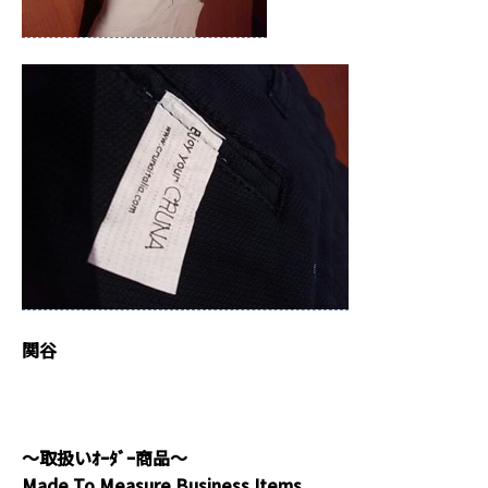
関谷
～取扱いｵｰﾀﾞｰ商品～
Made To Measure Business Items