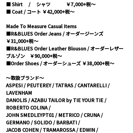
■ Shirt / シャツ ￥7,000+税～
■ Coat / コート ￥42,000+税～
Made To Measure Casual Items
■R&BLUES Order Jeans / オーダージーンズ
￥31,000+税～
■R&BLUES Order Leather Blouson / オーダーレザー
ブルゾン ￥90,000+税～
■Order Shoes / オーダーシューズ ￥38,000+税～
～取扱ブランド～
ASPESI / PEUTEREY / TATRAS / CANTARELLI /
LAVENHAM
DANOLIS / AZABU TAILOR by TIE YOUR TIE /
ROBERTO COLINA /
JOHN SMEDLEYPT01 / METRICO / CRUNA /
GERMANO / SOLIDO / BARBATI /
JACOB COHEN / TRAMAROSSA / EDWIN /