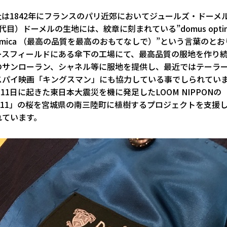
社は1842年にフランスのパリ近郊においてジュールズ・ドーメ
代目）ドーメルの生地には、紋章に刻まれている”domus opti
s amica （最高の品質を最高のおもてなしで）”という言葉のと
ースフィールドにある傘下の工場にて、最高品質の服地を作り
のサンローラン、シャネル等に服地を提供し、最近ではテーラ
スパイ映画「キングスマン」にも協力している事でしられてい
3月11日に起きた東日本大震災を機に発足したLOOM NIPPONの
U311」の桜を宮城県の南三陸町に植樹するプロジェクトを支援
れています。