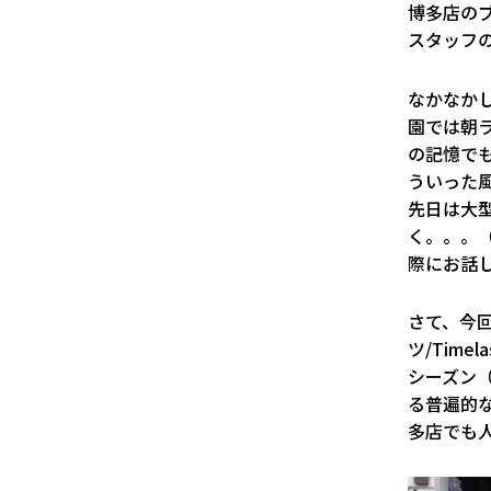
博多店の
スタッフ
なかなか
園では朝
の記憶で
ういった風
先日は大
く。。。
際にお話
さて、今
ツ/Tim
シーズン
る普遍的
多店でも人