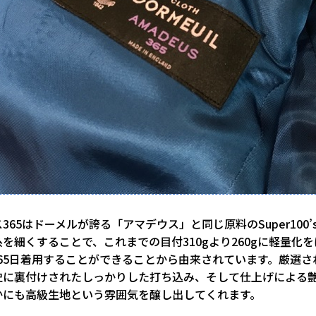
365はドーメルが誇る「アマデウス」と同じ原料のSuper100’
を細くすることで、これまでの目付310gより260gに軽量化
365日着用することができることから由来されています。厳選
史に裏付けされたしっかりした打ち込み、そして仕上げによる
かにも高級生地という雰囲気を醸し出してくれます。