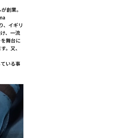
ルが創業。
ma
おり、イギリ
続け、一流
ーを舞台に
ます。又、
している事