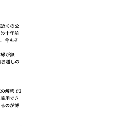
宅近くの公
ｳﾝ十年前
た。今もそ
は縁が無
店お越しの
ー
流の解釈で3
て着用でき
するのが博