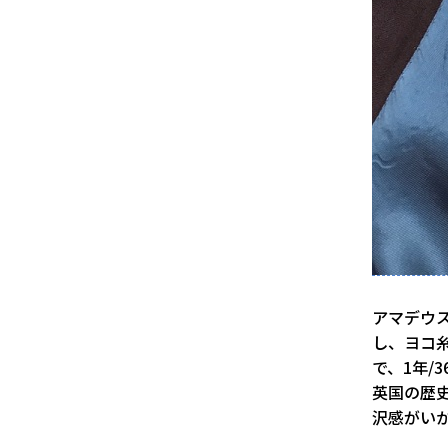
アマデウス
し、ヨコ糸
で、1年/
英国の歴
沢感がい