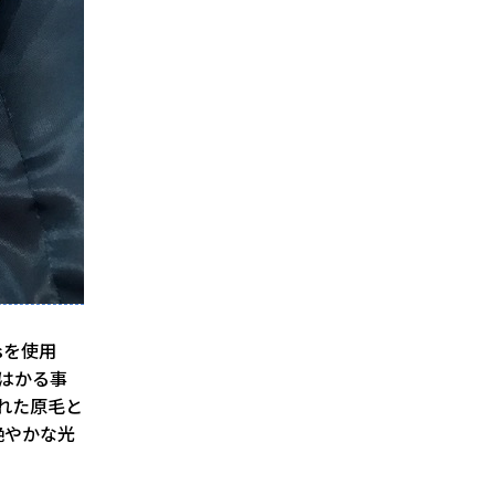
sを使用
をはかる事
された原毛と
艶やかな光