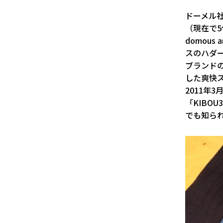
ドーメル
（現在で5
domou
スのハダ
ブランド
した爽快
2011年
「KIBO
でも知ら