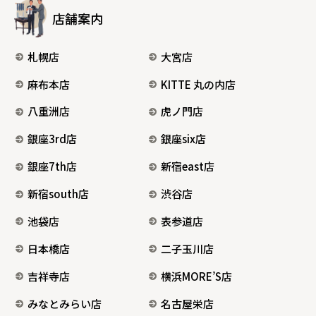
店舗案内
札幌店
大宮店
麻布本店
KITTE 丸の内店
八重洲店
虎ノ門店
銀座3rd店
銀座six店
銀座7th店
新宿east店
新宿south店
渋谷店
池袋店
表参道店
日本橋店
二子玉川店
吉祥寺店
横浜MORE’S店
みなとみらい店
名古屋栄店