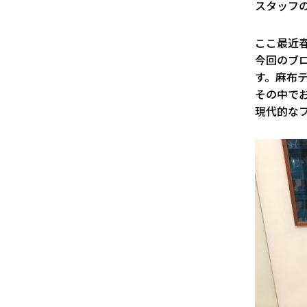
スタッフ
ここ最近
今回のブ
す。麻布
その中で
現代的な