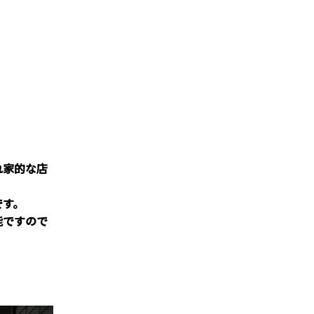
れ家的な店
です。
能ですので