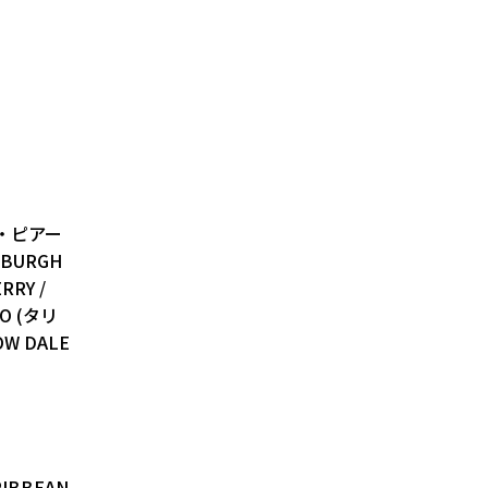
ロロ・ピアー
NBURGH
RY /
O (タリ
W DALE
RIBBEAN