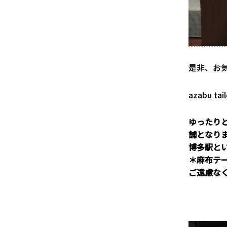
是非、お
azabu t
ゆったり
舗となり
博多駅と
＊麻布テ
ご遠慮な