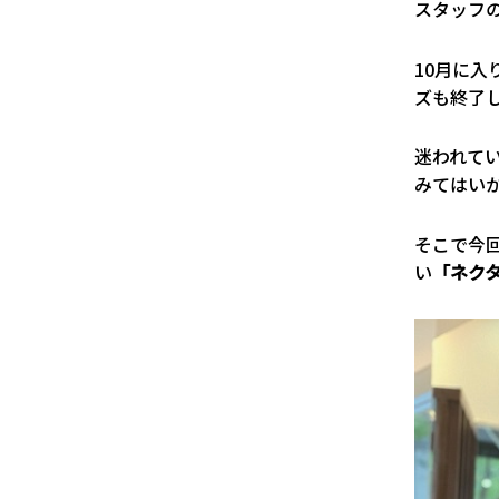
スタッフ
10月に
ズも終了
迷われて
みてはい
そこで今
い
「ネク