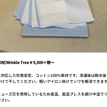
Wrinkle Free￥9,000＋税～
に対応した形態安定、コットン100％素材です。洗濯後は脱水後
かけて干してください。軽いアイロン掛けでシワを解消できま
ヒューズ芯を使用しているため高温、高温プレスを避け中温で
ださい。