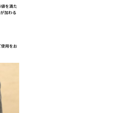
準値を満た
力が加わる
。
ご使用をお