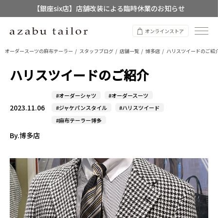
【銀座six店】店舗改装による臨時休業のお知らせ
【店舗限定】レディースオーダースーツ
オンラインストア
8/12~8/16 夏季休業のお知らせ
オーダースーツの麻布テーラー
スタッフブログ
店舗一覧
博多店
ハリスツイードのご紹
ハリスツイードのご紹介
#オーダーシャツ
#オーダースーツ
2023.11.06
#ジャケパンスタイル
#ハリスツイード
#麻布テーラー博多
By.博多店