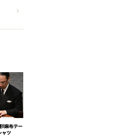
！
!!麻布テー
シャツ