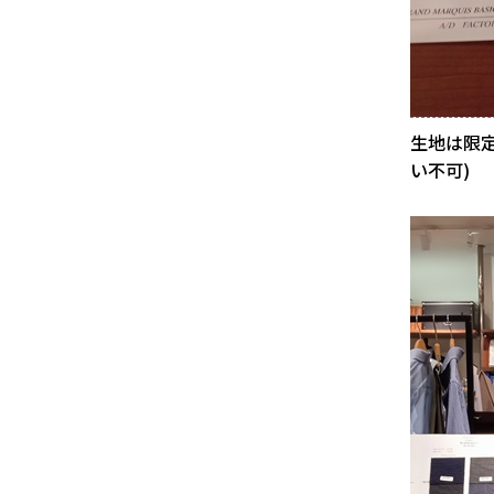
生地は限
い不可)