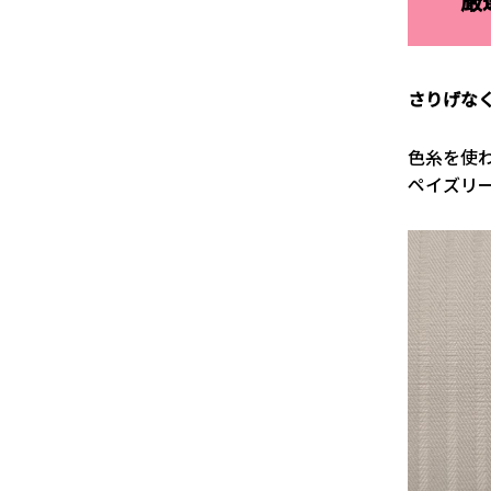
厳
さりげな
色糸を使
ペイズリ