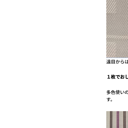
遠目から
１枚でお
多色使い
す。