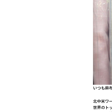
いつも麻
北中米ワ
世界のト