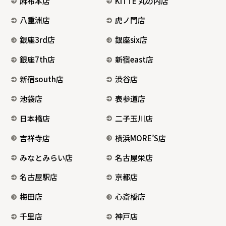
麻布本店
KITTE 丸の内店
八重洲店
虎ノ門店
銀座3rd店
銀座six店
銀座7th店
新宿east店
新宿south店
渋谷店
池袋店
表参道店
日本橋店
二子玉川店
吉祥寺店
横浜MORE’S店
みなとみらい店
名古屋栄店
名古屋駅店
京都店
梅田店
心斎橋店
千里店
神戸店