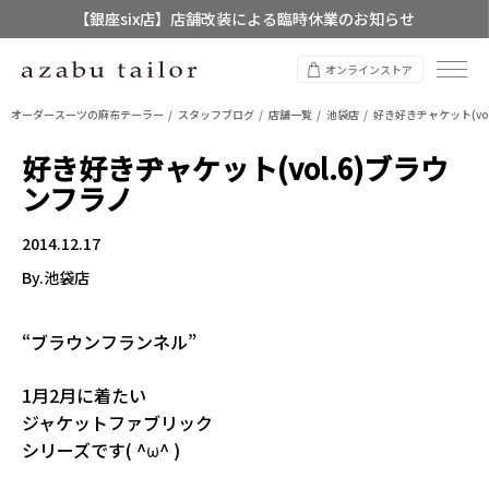
【銀座six店】店舗改装による臨時休業のお知らせ
【店舗限定】レディースオーダースーツ
オンラインストア
8/12~8/16 夏季休業のお知らせ
オーダースーツの麻布テーラー
スタッフブログ
店舗一覧
池袋店
好き好きヂャケット(vo
好き好きヂャケット(vol.6)ブラウ
ンフラノ
2014.12.17
By.池袋店
“ブラウンフランネル”
1月2月に着たい
ジャケットファブリック
シリーズです( ^ω^ )