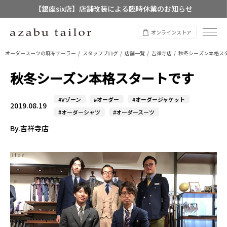
【店舗限定】レディースオーダースーツ
8/12~8/16 夏季休業のお知らせ
オンラインストア
オーダースーツの麻布テーラー
スタッフブログ
店舗一覧
吉祥寺店
秋冬シーズン本格ス
秋冬シーズン本格スタートです
#Vゾーン
#オーダー
#オーダージャケット
2019.08.19
#オーダーシャツ
#オーダースーツ
By.吉祥寺店