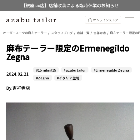
【店舗限定】レディースオーダースーツ
8/12~8/16 夏季休業のお知らせ
オンラインストア
オーダースーツの麻布テーラー
スタッフブログ
店舗一覧
吉祥寺店
麻布テーラー限定のErme
麻布テーラー限定のErmenegildo
Zegna
#15milmil15
#azabu tailor
#Ermenegildo Zegna
2024.02.21
#Zegna
#イタリア生地
By.吉祥寺店