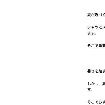
夏が近づ
シャツに
ます。
そこで重
暑さを踏
しかし、
す。
そこでお