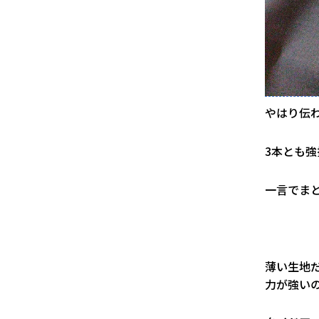
やはり伝
3本とも
一言でま
薄い生地
力が強い