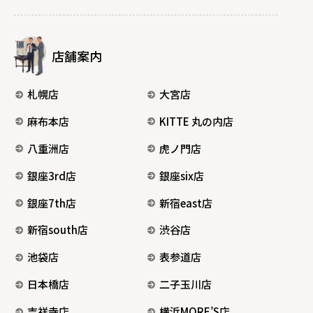
店舗案内
札幌店
大宮店
麻布本店
KITTE 丸の内店
八重洲店
虎ノ門店
銀座3rd店
銀座six店
銀座7th店
新宿east店
新宿south店
渋谷店
池袋店
表参道店
日本橋店
二子玉川店
吉祥寺店
横浜MORE’S店