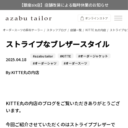
【銀座six店】店舗改装による臨時休業のお知らせ
【店舗限定】レディースオーダースーツ
オンラインストア
8/12~8/16 夏季休業のお知らせ
オーダースーツの麻布テーラー
スタッフブログ
店舗一覧
KITTE 丸の内店
ストライプな
ストライプなブレザースタイル
#azabu tailor
#KITTE
#オーダージャケット
2025.04.18
#オーダーシャツ
#オーダースーツ
By.KITTE丸の内店
KITTE丸の内店のブログをご覧いただきありがとうござ
います。
今回ご紹介させていただくのはストライプブレザーで