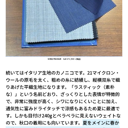
WORLD TRAVELER Suit￥71,500～(税込)
続いてはイタリア生地のカノニコです。21マイクロン・
ウールの原毛を太く、粗めの糸に紡績し、縦横双糸で織
りあげた平織生地になります。「ラスティック（素朴
な）」という名前どおり、ざっくりとした表情が特徴的
で、非常に強度が高く、シワになりにくいことに加え、
通気性に富みドライタッチで涼感もあるため夏に最適で
す。しかも目付け240gとペラペラに見えないウェイトな
ので、秋口の着用にも向いています。
夏をメインに春か