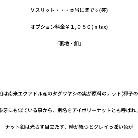
Ｖスリット・・・本当に楽です(笑)
オプション料金￥１,０５０(in tax)
『裏地・釦』
釦は南米エクアドル産のタグワヤシの実が原料のナット(椰子の
象牙にも似ている事から、別名をアイボリーナットとも呼ばれ
ナット釦は光らず目立たず、時が経つとグレイっぽい色が