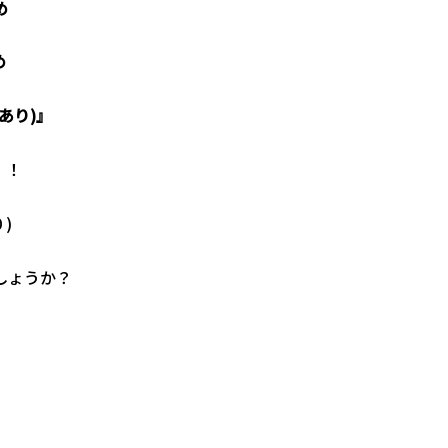
め
め
あり)』
！！
)
しょうか？