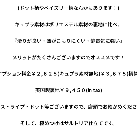
(ドット柄やペイズリー柄なんかもあります！)
キュプラ素材はポリエステル素材の裏地に比べ、
『滑りが良い・熱がこもりにくい・静電気に強い』
メリットがたくさんございますのでオススメです！
オプション料金￥２,６２５(キュプラ素材無地)￥３,６７５(柄物
英国製裏地￥９,４５０(in tax)
はストライプ・ドット等ございますので、店頭でお確かめくださ
そして、極めつけはサルトリア仕立てです。