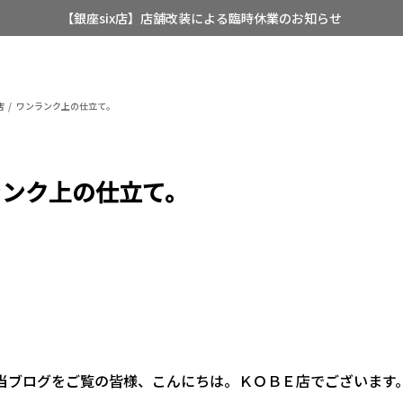
【銀座six店】店舗改装による臨時休業のお知らせ
【店舗限定】レディースオーダースーツ
8/12~8/16 夏季休業のお知らせ
店
ワンランク上の仕立て。
ランク上の仕立て。
当ブログをご覧の皆様、こんにちは。ＫＯＢＥ店でございます