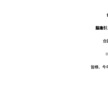
脇逢引
合
皆様、今