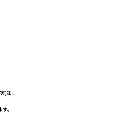
実)釦。
ます。