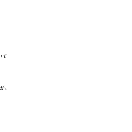
いて
が、