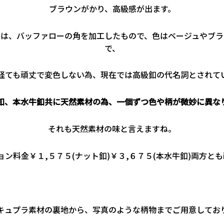
ブラウンがかり、高級感が出ます。
釦は、バッファローの角を加工したもので、色はベージュやブラ
で、
経ても頑丈で変色しない為、現在では高級釦の代名詞とされて
釦、本水牛釦共に天然素材の為、一個ずつ色や柄が微妙に異な
それも天然素材の味と言えますね。
ン料金￥１,５７５(ナット釦)￥３,６７５(本水牛釦)両方ともin
キュプラ素材の裏地から、写真のような柄物までご用意してお