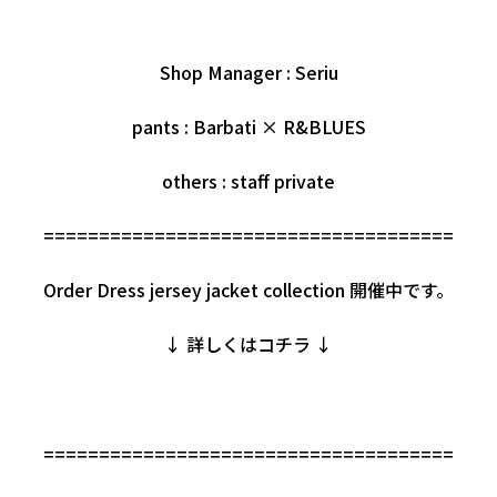
Shop Manager : Seriu
pants : Barbati × R&BLUES
others : staff private
=====================================
Order Dress jersey jacket collection 開催中です。
↓ 詳しくはコチラ ↓
=====================================