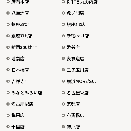
麻布本店
KITTE 丸の内店
八重洲店
虎ノ門店
銀座3rd店
銀座six店
銀座7th店
新宿east店
新宿south店
渋谷店
池袋店
表参道店
日本橋店
二子玉川店
吉祥寺店
横浜MORE’S店
みなとみらい店
名古屋栄店
名古屋駅店
京都店
梅田店
心斎橋店
千里店
神戸店