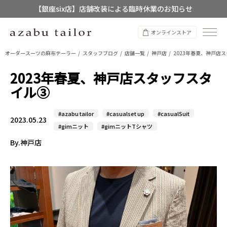
【店舗限定】レディースオーダースーツ
8/12~8/16 夏季休業のお知らせ
オンラインストア
オーダースーツの麻布テーラー
スタッフブログ
店舗一覧
神戸店
2023年春夏、神戸店
2023年春夏、神戸店スタッフスタ
イル③
#azabu tailor
#casualset up
#casualSuit
2023.05.23
#gimニット
#gimニットTシャツ
By.神戸店