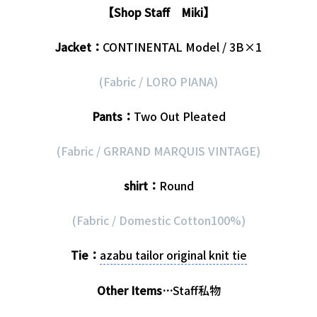
【Shop Staff Miki】
Jacket：
CONTINENTAL Model / 3B×1
(Fabric / LORO PIANA)
Pants：
Two Out Pleated
(Fabric / GRRAND MARQUIS VINTAGE)
shirt：
Round
(Fabric / Domestic Cotton100%)
Tie：
azabu tailor original knit tie
Other Items…
Staff私物