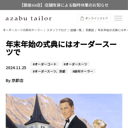
【銀座six店】店舗改装による臨時休業のお知らせ
【店舗限定】レディースオーダースーツ
オンラインストア
8/12~8/16 夏季休業のお知らせ
オーダースーツの麻布テーラー
スタッフブログ
店舗一覧
京都店
年末年始の式典にはオ
年末年始の式典にはオーダースー
ツで
#オーダーコート
#オーダースーツ
2024.11.25
#オーダースーツ、京都
#麻布テーラー
By.京都店