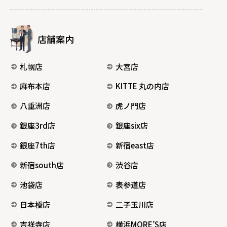
店舗案内
札幌店
大宮店
麻布本店
KITTE 丸の内店
八重洲店
虎ノ門店
銀座3rd店
銀座six店
銀座7th店
新宿east店
新宿south店
渋谷店
池袋店
表参道店
日本橋店
二子玉川店
吉祥寺店
横浜MORE’S店