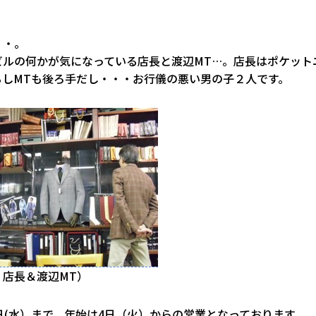
。
・・。
ビルの何かが気になっている店長と渡辺MT…。店長はポケット
るしMTも後ろ手だし・・・お行儀の悪い男の子２人です。
：店長＆渡辺MT）
日(水）まで、年始は4日（火）からの営業となっております。