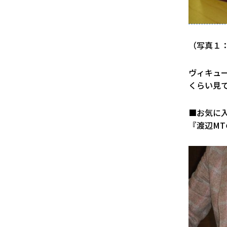
（写真１：
ヴィキュ
くらい見
■お気に
『渡辺M