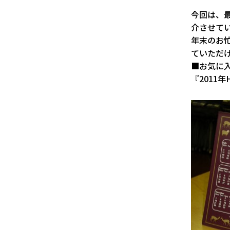
今回は、
介させて
年末のお
ていただ
■お気に
『2011年