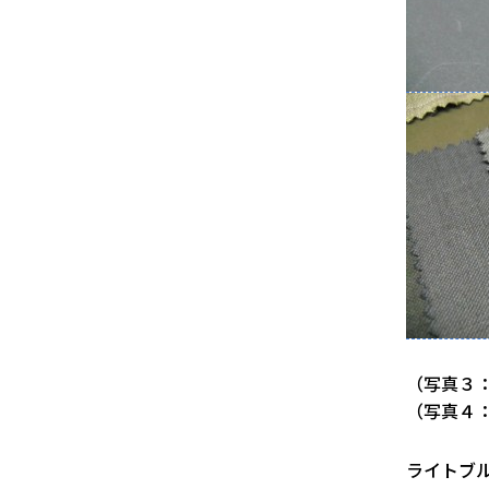
（写真３：L
（写真４：L
ライトブ