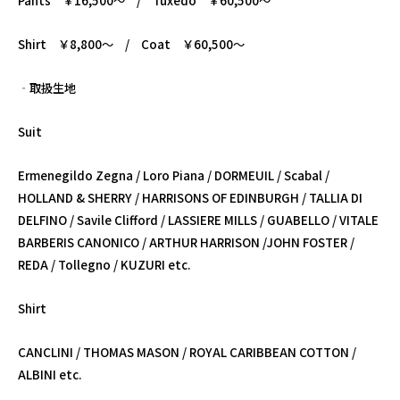
Pants ￥16,500～ / Tuxedo ￥60,500
～
Shirt ￥8,800～ / Coat ￥60,500～
‐取扱生地
Suit
Ermenegildo Zegna / Loro Piana / DORMEUIL / Scabal /
HOLLAND & SHERRY / HARRISONS OF EDINBURGH / TALLIA DI
DELFINO / Savile Clifford / LASSIERE MILLS / GUABELLO / VITALE
BARBERIS CANONICO / ARTHUR HARRISON /JOHN FOSTER /
REDA / Tollegno / KUZURI etc.
Shirt
CANCLINI / THOMAS MASON / ROYAL CARIBBEAN COTTON /
ALBINI etc.