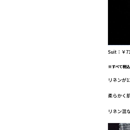
Suit：￥7
※すべて税
リネンが
柔らかく
リネン混