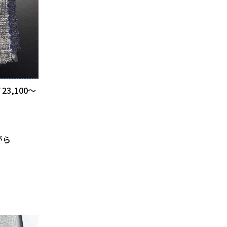
23,100～
がら