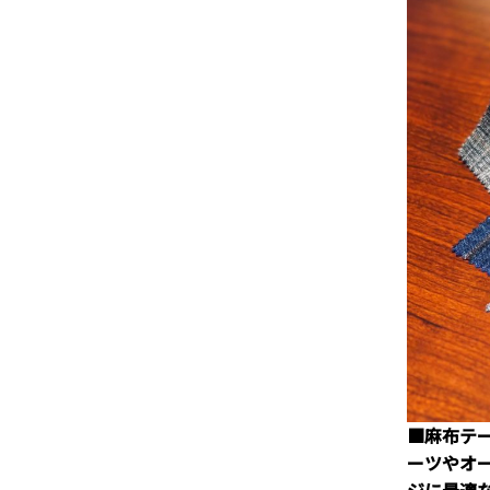
■麻布テ
ーツやオ