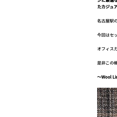
ジに最適
たカジュ
名古屋駅
今回はセ
オフィス
是非この
～Wool Li