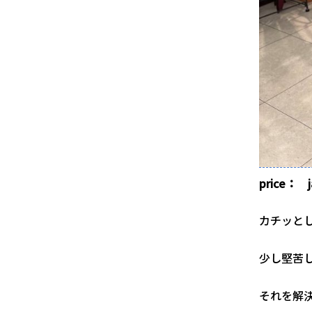
price： 
カチッと
少し堅苦
それを解