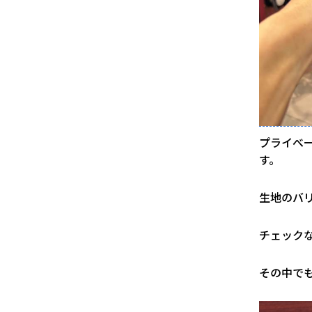
プライべ
す。
生地のバ
チェック
その中で