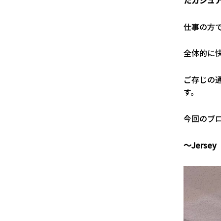
仕事の方
全体的に
ご存じの
す。
今回のブ
～Jers