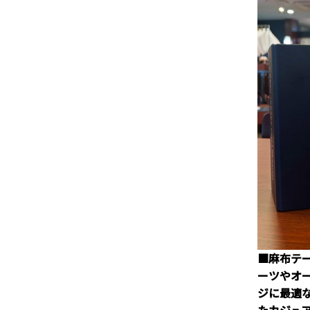
■麻布テ
ーツやオ
ジに最適
たカジュ