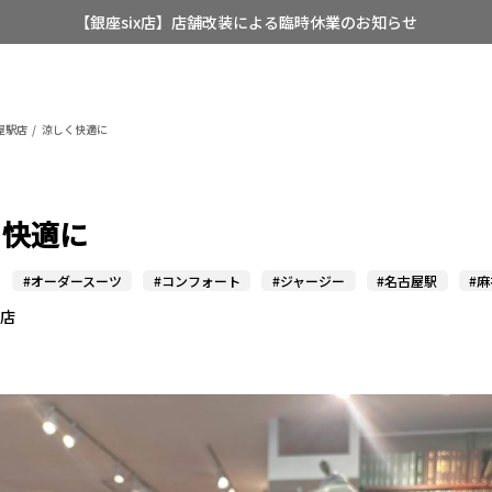
【銀座six店】店舗改装による臨時休業のお知らせ
【店舗限定】レディースオーダースーツ
8/12~8/16 夏季休業のお知らせ
屋駅店
涼しく快適に
く快適に
#オーダースーツ
#コンフォート
#ジャージー
#名古屋駅
#
駅店