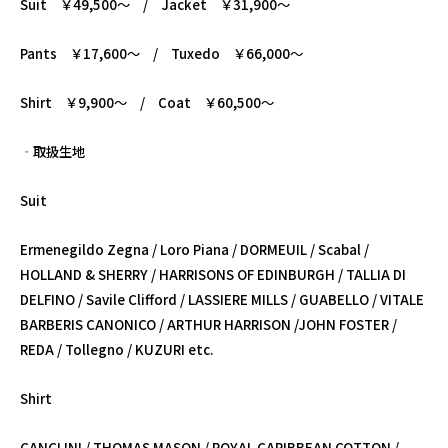
Suit ￥49,5
00～ /
Jacket ￥31,900～
Pants ￥17,600～ / Tuxedo ￥66,000
～
Shirt ￥9,900～ / Coat ￥60,500～
‐取扱生地
Suit
Ermenegildo Zegna / Loro Piana / DORMEUIL / Scabal /
HOLLAND & SHERRY / HARRISONS OF EDINBURGH / TALLIA DI
DELFINO / Savile Clifford / LASSIERE MILLS / GUABELLO / VITALE
BARBERIS CANONICO / ARTHUR HARRISON /JOHN FOSTER /
REDA / Tollegno / KUZURI etc.
Shirt
CANCLINI / THOMAS MASON / ROYAL CARIBBEAN COTTON /