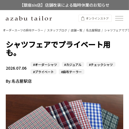
【店舗限定】レディースオーダースーツ
8/12~8/16 夏季休業のお知らせ
オンラインストア
オーダースーツの麻布テーラー
スタッフブログ
店舗一覧
名古屋駅店
シャツフェアでプ
シャツフェアでプライベート用
も。
#オーダーシャツ
#カジュアル
#チェックシャツ
2026.07.06
#プライベート
#麻布テーラー
By.名古屋駅店