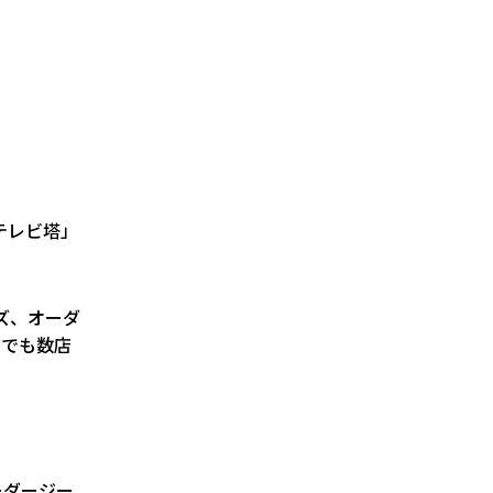
テレビ塔」
ズ、オーダ
国でも数店
ーダージー