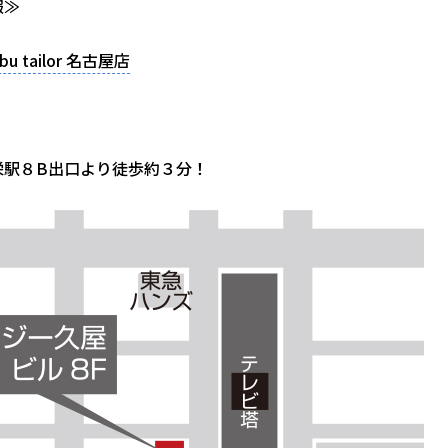
報≫
bu tailor 名古屋店
栄駅８B出口より徒歩約３分！