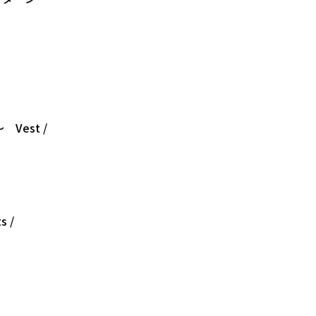
～ Vest /
s /