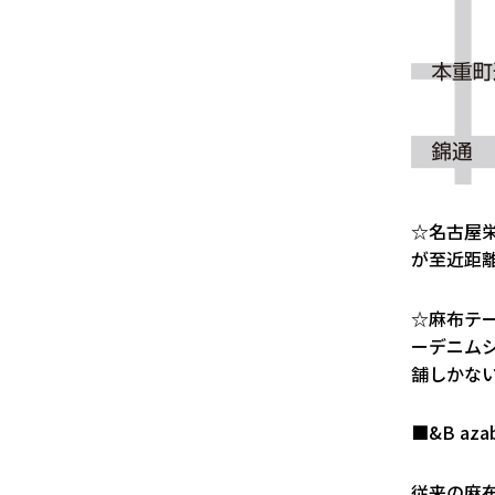
☆名古屋
が至近距
☆麻布テ
ーデニム
舗しかない
■&B azab
従来の麻