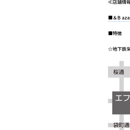
≪店舗情
■＆B aza
■特徴
☆地下鉄