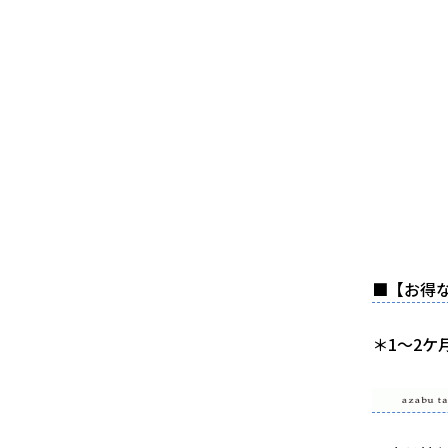
■【お得
＊1～2