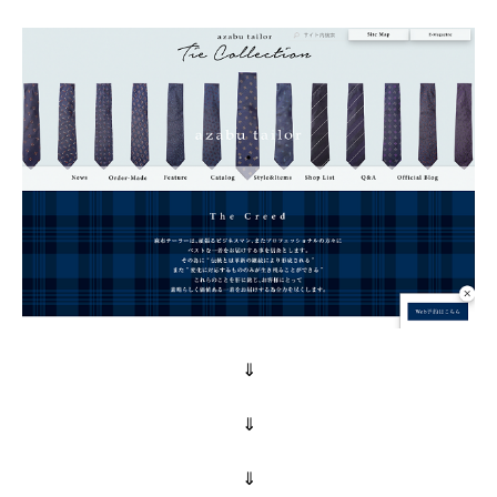
⇓
⇓
⇓