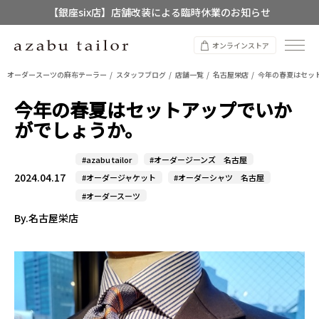
【銀座six店】店舗改装による臨時休業のお知らせ
【店舗限定】レディースオーダースーツ
オンラインストア
8/12~8/16 夏季休業のお知らせ
オーダースーツの麻布テーラー
スタッフブログ
店舗一覧
名古屋栄店
今年の春夏はセッ
今年の春夏はセットアップでいか
がでしょうか。
#azabu tailor
#オーダージーンズ 名古屋
2024.04.17
#オーダージャケット
#オーダーシャツ 名古屋
#オーダースーツ
By.名古屋栄店