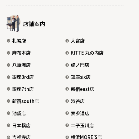
店舗案内
札幌店
大宮店
麻布本店
KITTE 丸の内店
八重洲店
虎ノ門店
銀座3rd店
銀座six店
銀座7th店
新宿east店
新宿south店
渋谷店
池袋店
表参道店
日本橋店
二子玉川店
吉祥寺店
横浜MORE’S店