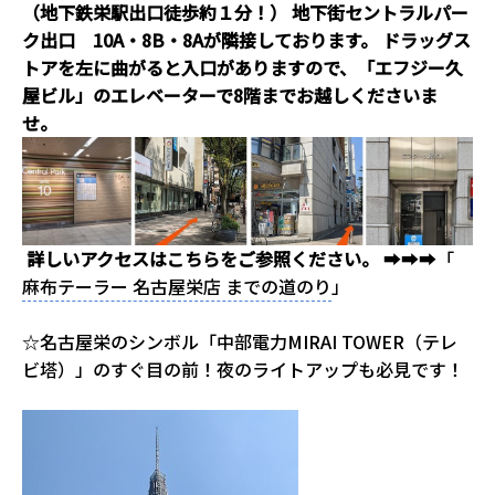
（地下鉄栄駅出口徒歩約１分！）
地下街セントラルパー
ク出口 10A・8B・8Aが隣接しております。
ドラッグス
トアを左に曲がると入口がありますので、「エフジー久
屋ビル」のエレベーターで8階までお越しくださいま
せ。
詳しいアクセスはこちらをご参照ください。
➡➡➡「
麻布テーラー 名古屋栄店 までの道のり
」
☆名古屋栄のシンボル「中部電力MIRAI TOWER（テレ
ビ塔）」のすぐ目の前！夜のライトアップも必見です！