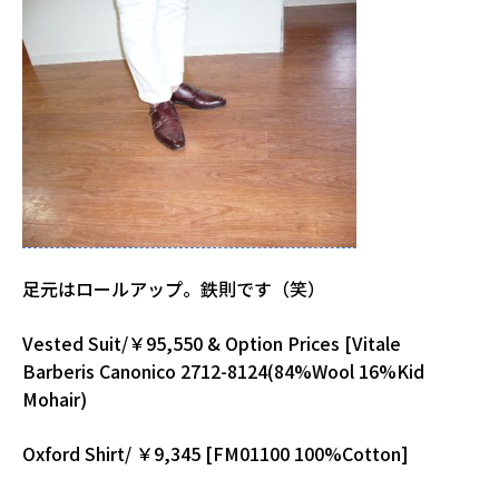
足元はロールアップ。鉄則です（笑）
Vested Suit/￥95,550 & Option Prices [Vitale
Barberis Canonico 2712-8124(84%Wool 16%Kid
Mohair)
Oxford Shirt/ ￥9,345 [FM01100 100%Cotton]