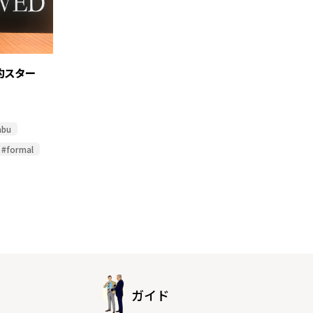
約スター
abu
#formal
ガイド