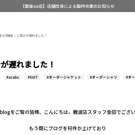
【店舗限定】レディースオーダースーツ
8/12~8/16 夏季休業のお知らせ
 4/5閉店
ご紹介が遅れました！
介が遅れました！
#azabu
#SUIT
#オーダージャケット
#オーダーシャツ
#オ
blogをご覧の皆様、こんにちは。難波店スタッフ金田でござ
もう既にブログを何件か上げており