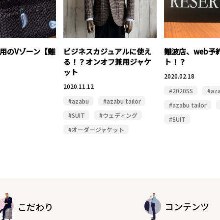
用のVゾーン【難
ビジネスカジュアルに使え
難波店、web予
る！？オンオフ兼用ジャケ
ト！？
ット
2020.02.18
2020.11.12
#2020SS
#az
#azabu
#azabu tailor
#azabu tailor
#SUIT
#ウェディング
#SUIT
#オーダージャケット
コンテンツ
こだわり