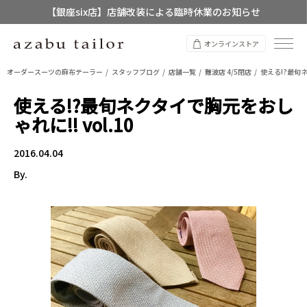
【銀座six店】店舗改装による臨時休業のお知らせ
【店舗限定】レディースオーダースーツ
オンラインストア
8/12~8/16 夏季休業のお知らせ
オーダースーツの麻布テーラー
スタッフブログ
店舗一覧
難波店 4/5閉店
使える!?最旬ネ
使える!?最旬ネクタイで胸元をおし
ゃれに!! vol.10
2016.04.04
By.