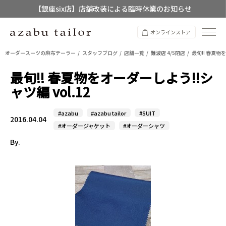
【銀座six店】店舗改装による臨時休業のお知らせ
【店舗限定】レディースオーダースーツ
オンラインストア
8/12~8/16 夏季休業のお知らせ
オーダースーツの麻布テーラー
スタッフブログ
店舗一覧
難波店 4/5閉店
最旬!! 春夏物を
最旬!! 春夏物をオーダーしよう!!シ
ャツ編 vol.12
#azabu
#azabu tailor
#SUIT
2016.04.04
#オーダージャケット
#オーダーシャツ
By.