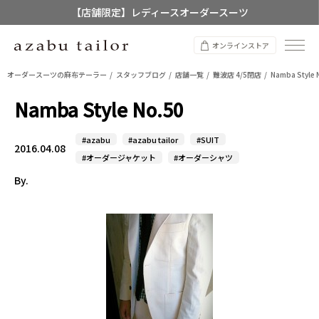
【店舗限定】レディースオーダースーツ
8/12~8/16 夏季休業のお知らせ
オンラインストア
オーダースーツの麻布テーラー
スタッフブログ
店舗一覧
難波店 4/5閉店
Namba Style 
Namba Style No.50
#azabu
#azabu tailor
#SUIT
2016.04.08
#オーダージャケット
#オーダーシャツ
By.