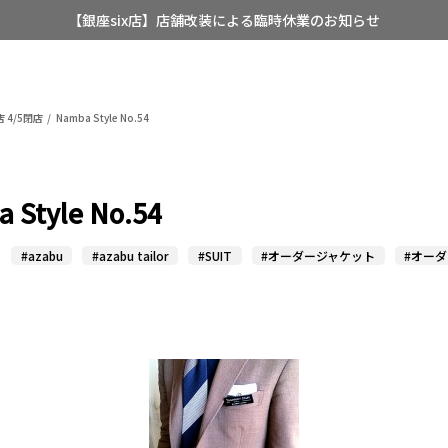
【銀座six店】店舗改装による臨時休業のお知らせ
【店舗限定】レディースオーダースーツ
8/12~8/16 夏季休業のお知らせ
 4/5閉店
Namba Style No.54
 Style No.54
#azabu
#azabu tailor
#SUIT
#オーダージャケット
#オー