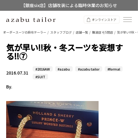
【銀座six店】店舗改装による臨時休業のお知らせ
【店舗限定】レディースオーダースーツ
オンラインストア
8/12~8/16 夏季休業のお知らせ
オーダースーツの麻布テーラー
スタッフブログ
店舗一覧
難波店 4/5閉店
気が早い!!秋
気が早い!!秋・冬スーツを妄想す
る!!⑦
#2016AW
#azabu
#azabu tailor
#formal
2016.07.31
#SUIT
By.