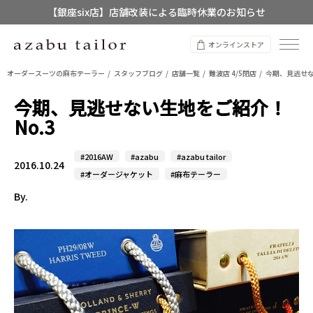
【店舗限定】レディースオーダースーツ
8/12~8/16 夏季休業のお知らせ
オンラインストア
オーダースーツの麻布テーラー
スタッフブログ
店舗一覧
難波店 4/5閉店
今期、見逃せな
今期、見逃せない生地をご紹介！
No.3
#2016AW
#azabu
#azabu tailor
2016.10.24
#オーダージャケット
#麻布テーラー
By.