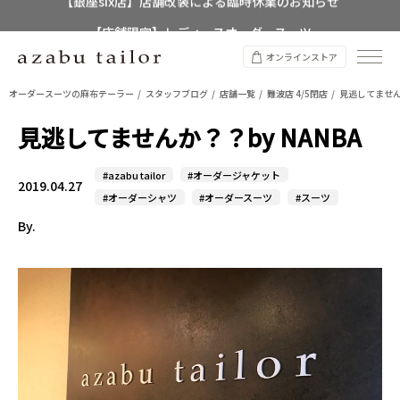
【店舗限定】レディースオーダースーツ
8/12~8/16 夏季休業のお知らせ
オンラインストア
オーダースーツの麻布テーラー
スタッフブログ
店舗一覧
難波店 4/5閉店
見逃してませんか
見逃してませんか？？by NANBA
#azabu tailor
#オーダージャケット
2019.04.27
#オーダーシャツ
#オーダースーツ
#スーツ
By.