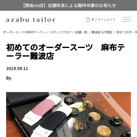
【銀座six店】店舗改装による臨時休業のお知らせ
【店舗限定】レディースオーダースーツ
オンラインストア
8/12~8/16 夏季休業のお知らせ
オーダースーツの麻布テーラー
スタッフブログ
店舗一覧
難波店 4/5閉店
初めてのオー
初めてのオーダースーツ 麻布テ
ーラー難波店
2019.09.11
By.