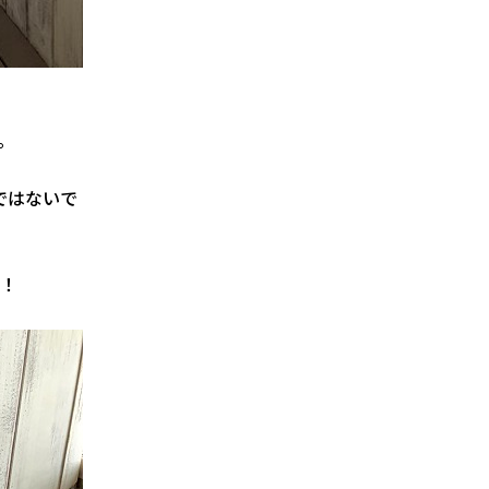
。
ではないで
！